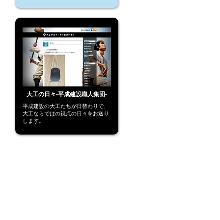
大工の日々-平成建設職人集団-
平成建設の大工たちが日替わりで、
大工ならではの視点の日々をお送り
します。