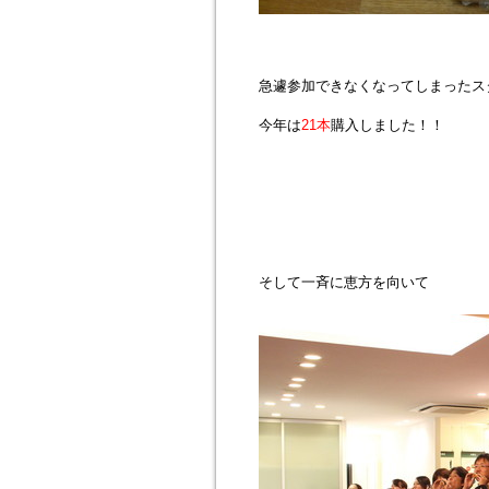
急遽参加できなくなってしまったス
今年は
21本
購入しました！！
そして一斉に恵方を向いて