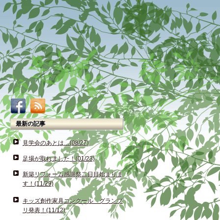
最新の記事
見学会のあとは…(08/27)
足場が取れました！(01/23)
新築リフォーム感謝祭二日目始まりま
す！(11/29)
キッズ創作家具コンクール グランプ
リ発表！(11/12)