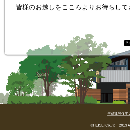
皆様のお越しをこころよりお待ちして
平
平成建設住宅
©HEISEI.Co.,ltd 2013 A