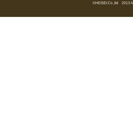
©HEISEI.Co.,ltd 2013 A