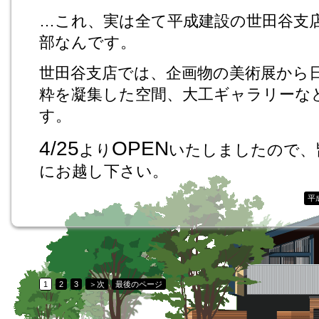
…これ、実は全て平成建設の世田谷支
部なんです。
世田谷支店では、企画物の美術展から
粋を凝集した空間、大工ギャラリーな
す。
4/25
OPEN
より
いたしましたので、
にお越し下さい。
平
1
2
3
＞次
最後のページ