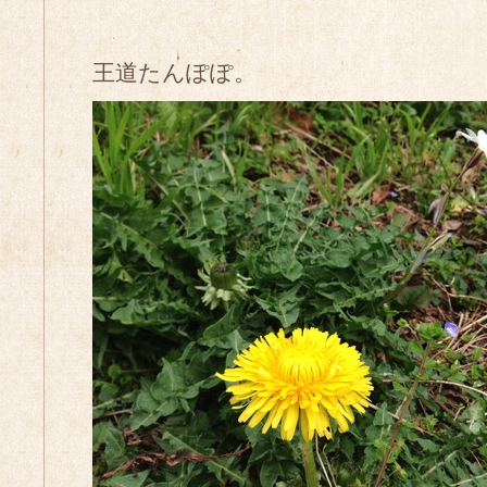
王道たんぽぽ。