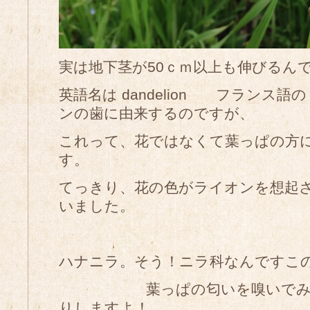
実は地下茎が50ｃｍ以上も伸びるん
英語名は dandelion フランス語の den
ンの歯に由来するのですが、
これって、花ではなくて葉っぱの方
す。
てっきり、花の色がライオンを想起
いました。
ハナニラ。そう！ニラ科なんですこ
葉っぱの匂いを嗅いでみる
りしますよ！