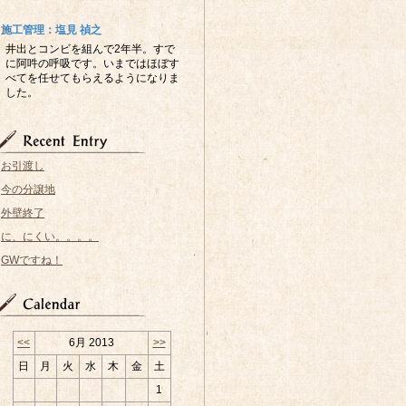
施工管理：塩見 禎之
井出とコンビを組んで2年半。すで
に阿吽の呼吸です。いまではほぼす
べてを任せてもらえるようになりま
した。
お引渡し
今の分譲地
外壁終了
に、にくい。。。。
GWですね！
<<
6月 2013
>>
日
月
火
水
木
金
土
1