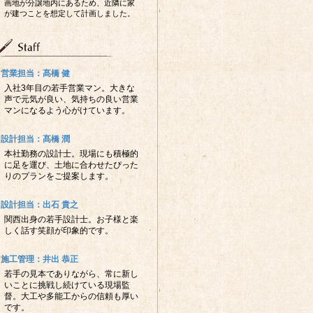
画地が分譲地内にあるため、近隣に家
が建つことを想定して計画しました。
営業担当：髙橋 健
入社3年目の若手営業マン。大きな
声で元気が良い、気持ちの良い営業
マンになるよう心がけています。
設計担当：髙橋 潤
本社勤務の設計士。現場にも積極的
に足を運び、土地に合わせたぴった
りのプランをご提案します。
設計担当：出石 貴之
関西出身の若手設計士。お子様と楽
しく話す笑顔が印象的です。
施工管理：井出 恭正
若手の見本でありながら、常に新し
いことに挑戦し続けている現場監
督。大工や多能工からの信頼も厚い
です。