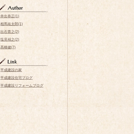
井出恭正(1)
相馬祐太郎(1)
出石貴之(2)
塩見禎之(2)
髙橋健(7)
平成建設の家
平成建設住宅ブログ
平成建設リフォームブログ